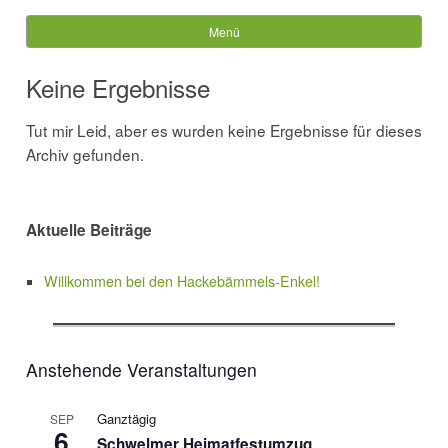
Hackebämmels-Enkel
Menü
Springe zum Inhalt
Suche
nach:
Keine Ergebnisse
Tut mir Leid, aber es wurden keine Ergebnisse für dieses
Archiv gefunden.
Aktuelle Beiträge
Willkommen bei den Hackebämmels-Enkel!
Anstehende Veranstaltungen
Ganztägig
SEP
6
Schwelmer Heimatfestumzug
Ganztägig
SEP